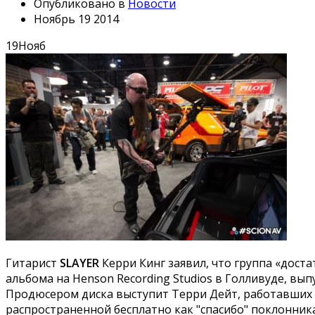
Опубликовано в
Новости
Ноябрь 19 2014
19
Нояб
Гитарист
SLAYER
Керри Кинг заявил, что группа «доста
альбома на Henson Recording Studios в Голливуде, вып
Продюсером диска выступит Терри Дейт, работавших с
распространенной бесплатно как "спасибо" поклонника