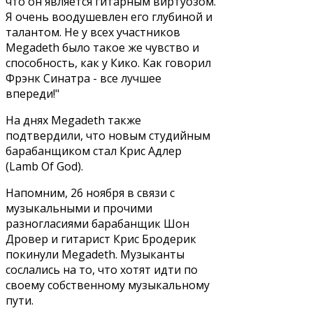
что он является гитарным виртуозом.
Я очень воодушевлен его глубиной и
талантом. Не у всех участников
Megadeth было такое же чувство и
способность, как у Кико. Как говорил
Фрэнк Синатра - все лучшее
впереди!"
На днях Megadeth также
подтвердили, что новым студийным
барабанщиком стал Крис Адлер
(Lamb Of God).
Напомним, 26 ноября в связи с
музыкальными и прочими
разногласиями барабанщик Шон
Дровер и гитарист Крис Бродерик
покинули Megadeth. Музыканты
сослались на то, что хотят идти по
своему собственному музыкальному
пути.