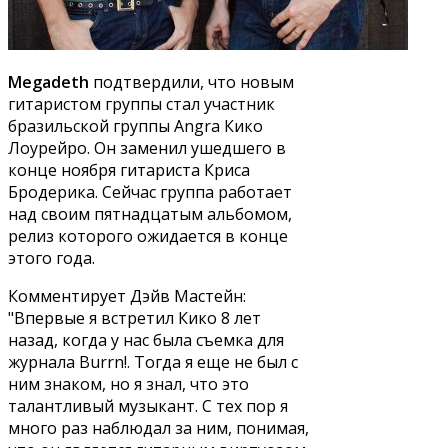
Megadeth
подтвердили, что новым
гитаристом группы стал участник
бразильской группы Angra Кико
Лоурейро. Он заменил ушедшего в
конце ноября гитариста Криса
Бродерика. Сейчас группа работает
над своим пятнадцатым альбомом,
релиз которого ожидается в конце
этого года.
Комментирует Дэйв Мастейн:
"Впервые я встретил Кико 8 лет
назад, когда у нас была съемка для
журнала Burrn!. Тогда я еще не был с
ним знаком, но я знал, что это
талантливый музыкант. С тех пор я
много раз наблюдал за ним, понимая,