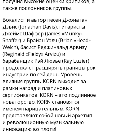
получил высокие оценки критиков, а
также поклонников группы.
Вокалист и автор песен Джонатан
Дэвис (Jonathan Davis), гитаристы
Джеймс Шаффер (James «Munky»
Shaffer) и Брайан Уэлч (Brian «Head»
Welch), басист Реджинальд Арвизу
(Reginald «Fieldy» Arvizu) и
барабанщик Рэй Люзье (Ray Luzier)
продолжают расширять границы рок
индустрии по сей день. Уровень
влияния группы KORN выходит за
рамки наград и платиновых
сертификатов. KORN – это подлинное
новаторство. KORN становятся
именем нарицательным. KORN
представляют собой новый архетип
и революционную музыкальную
инновацию во плоти!